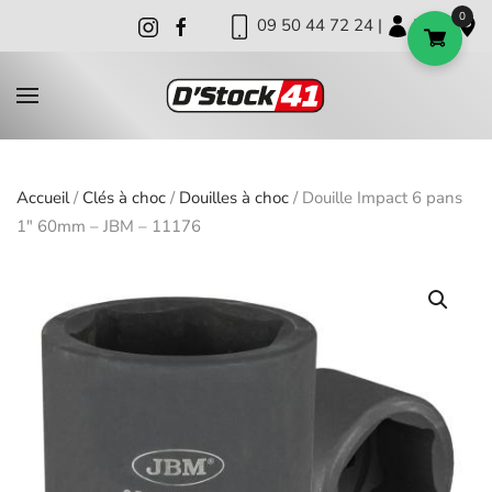
0
09 50 44 72 24 |
|
|
Skip to main content
Accueil
/
Clés à choc
/
Douilles à choc
/ Douille Impact 6 pans
1″ 60mm – JBM – 11176