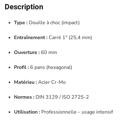
60mm
Description
-
JBM
Type :
Douille à choc (impact)
-
11176
Entraînement :
Carré 1″ (25,4 mm)
Ouverture :
60 mm
Profil :
6 pans (hexagonal)
Matériau :
Acier Cr-Mo
Normes :
DIN 3129 / ISO 2725-2
Utilisation :
Professionnelle – usage intensif