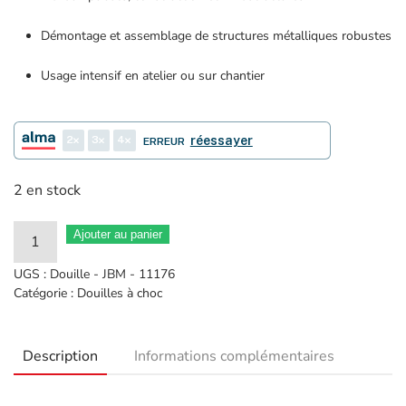
Démontage et assemblage de structures métalliques robustes
Usage intensif en atelier ou sur chantier
2
3
4
réessayer
ERREUR
2 en stock
quantité
Ajouter au panier
de
UGS :
Douille - JBM - 11176
Douille
Catégorie :
Douilles à choc
Impact
6
Description
Informations complémentaires
pans
1"