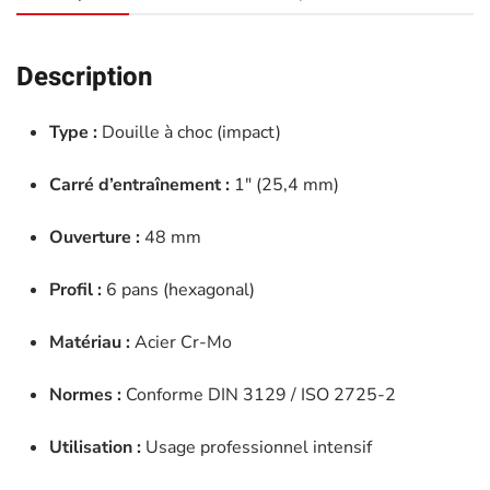
1"
48mm-
Description
JBM-
11165
Type :
Douille à choc (impact)
Carré d’entraînement :
1″ (25,4 mm)
Ouverture :
48 mm
Profil :
6 pans (hexagonal)
Matériau :
Acier Cr-Mo
Normes :
Conforme DIN 3129 / ISO 2725-2
Utilisation :
Usage professionnel intensif