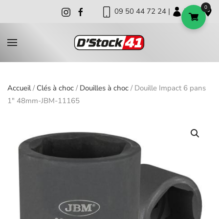
0
09 50 44 72 24 |
|
|
Skip to main content
Accueil
/
Clés à choc
/
Douilles à choc
/ Douille Impact 6 pans
1″ 48mm-JBM-11165