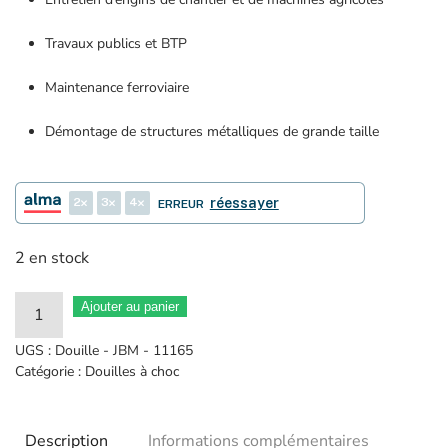
Travaux publics et BTP
Maintenance ferroviaire
Démontage de structures métalliques de grande taille
2
3
4
réessayer
ERREUR
2 en stock
quantité
Ajouter au panier
de
UGS :
Douille - JBM - 11165
Douille
Catégorie :
Douilles à choc
Impact
6
Description
Informations complémentaires
pans