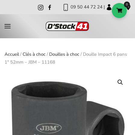
0
09 50 44 72 24 |
|
|
Skip to main content
Accueil
/
Clés à choc
/
Douilles à choc
/ Douille Impact 6 pans
1″ 52mm – JBM – 11168