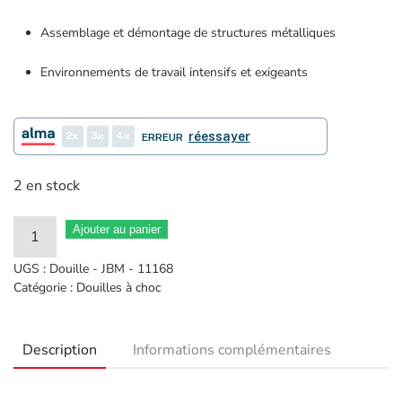
Assemblage et démontage de structures métalliques
Environnements de travail intensifs et exigeants
2
3
4
réessayer
ERREUR
2 en stock
quantité
Ajouter au panier
de
UGS :
Douille - JBM - 11168
Douille
Catégorie :
Douilles à choc
Impact
6
Description
Informations complémentaires
pans
1"