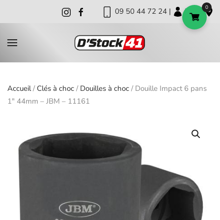
0
09 50 44 72 24 |
|
|
Skip to main content
Accueil
/
Clés à choc
/
Douilles à choc
/ Douille Impact 6 pans
1″ 44mm – JBM – 11161