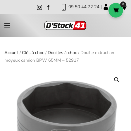
0
09 50 44 72 24 |
|
|
Skip to main content
Accueil
/
Clés à choc
/
Douilles à choc
/ Douille extraction
moyeux camion BPW 65MM – 52917