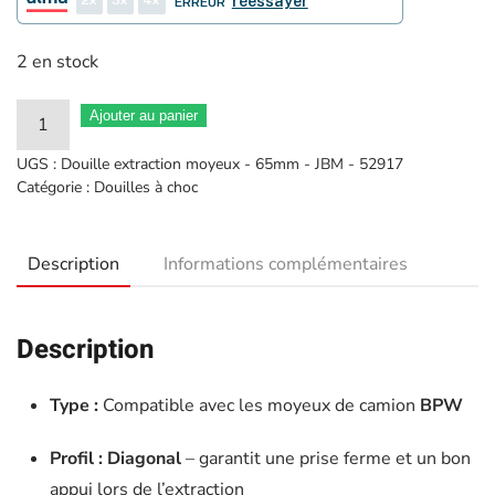
réessayer
ERREUR
2 en stock
quantité
Ajouter au panier
de
UGS :
Douille extraction moyeux - 65mm - JBM - 52917
Douille
Catégorie :
Douilles à choc
extraction
moyeux
Description
Informations complémentaires
camion
BPW
65MM
Description
-
52917
Type :
Compatible avec les moyeux de camion
BPW
Profil :
Diagonal
– garantit une prise ferme et un bon
appui lors de l’extraction