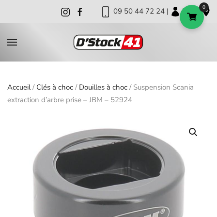
0
09 50 44 72 24 |
|
|
Skip to main content
Accueil
/
Clés à choc
/
Douilles à choc
/ Suspension Scania
extraction d’arbre prise – JBM – 52924