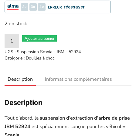
2
3
4
réessayer
ERREUR
2 en stock
quantité
Ajouter au panier
de
UGS :
Suspension Scania - JBM - 52924
Suspension
Catégorie :
Douilles à choc
Scania
extraction
Description
Informations complémentaires
d'arbre
prise
-
Description
JBM
-
Tout d’abord, la
suspension d’extraction d’arbre de prise
52924
JBM 52924
est spécialement conçue pour les véhicules
Scania
,