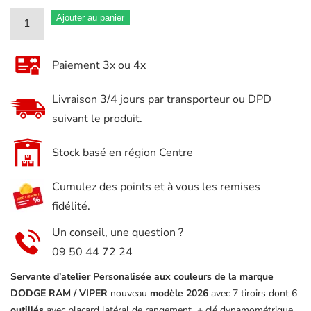
quantité
Ajouter au panier
de
Servante
Paiement 3x ou 4x
Atelier
Barracuda
Livraison 3/4 jours par transporteur ou DPD
Déco
suivant le produit.
DODGE
RAM
Stock basé en région Centre
VIPER
Cumulez des points et à vous les remises
7
fidélité.
tiroirs
6
Un conseil, une question ?
remplis
09 50 44 72 24
+
Servante d’atelier
Personalisée aux couleurs de la marque
placard
DODGE RAM / VIPER
nouveau
modèle 2026
avec 7 tiroirs dont 6
latéral
outillés
avec placard latéral de rangement + clé dynamométrique