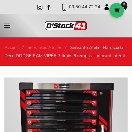
0
09 50 44 72 24 |
|
|
Skip to main content
Accueil
Servantes Atelier
Servante Atelier Barracuda
Déco DODGE RAM VIPER 7 tiroirs 6 remplis + placard latéral