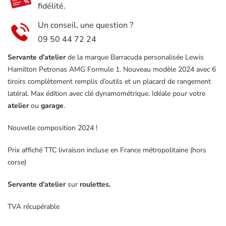
fidélité.
6
remplis
Un conseil, une question ?
+
09 50 44 72 24
placard
Servante d’atelier
de la marque Barracuda personalisée Lewis
lateral
Hamilton Petronas AMG Formule 1. Nouveau modèle 2024 avec 6
tiroirs complètement remplis d’outils et un placard de rangement
latéral. Max édition avec clé dynamométrique. Idéale pour votre
atelier
ou
garage
.
Nouvelle composition 2024 !
Prix affiché TTC livraison incluse en France métropolitaine (hors
corse)
Servante d’atelier
sur
roulettes.
TVA récupérable