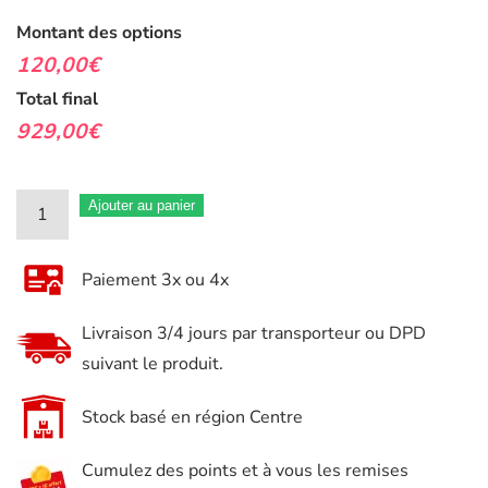
Montant des options
120,00€
Total final
929,00€
quantité
Ajouter au panier
de
Servante
Paiement 3x ou 4x
Atelier
Barracuda
Livraison 3/4 jours par transporteur ou DPD
LEWIS
suivant le produit.
HAMILTON
PETRONAS
Stock basé en région Centre
7
Cumulez des points et à vous les remises
tiroirs