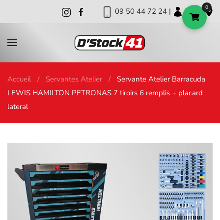
0
09 50 44 72 24 |
|
|
Skip to main content
Accueil
Servantes Atelier
Servante Atelier Barracuda
LEWIS HAMILTON PETRONAS 7 tiroirs 6 remplis + placard
lateral