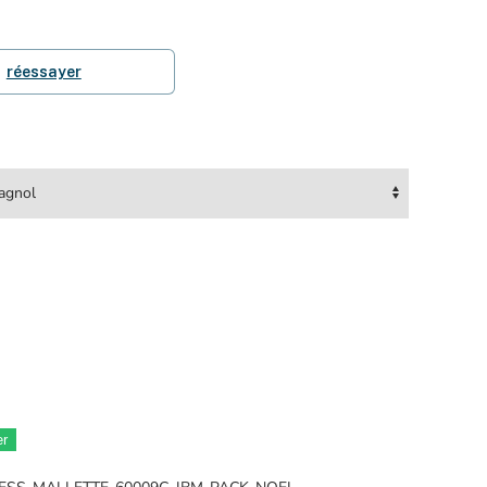
réessayer
er