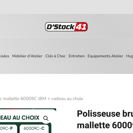
isées
Mobilier d'Atelier
Clés à Choc
Entretien
Equipements Atelier
Hyg
vec mallette 60009C JBM + cadeau au choix
Polisseuse bru
mallette 600