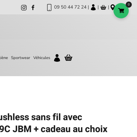
0
09 50 44 72 24 |
|
|
iène
Sportwear
Véhicules
shless sans fil avec
09C JBM + cadeau au choix