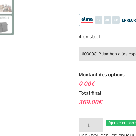
2
3
4
ERREUR
4 en stock
Montant des options
0,00€
Total final
369,00€
quantité
Ajouter au pani
de