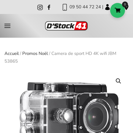
0
09 50 44 72 24 |
|
|
Skip to main content
Accueil
/
Promos Noël
/ Camera de sport HD 4K wifi JBM
53865