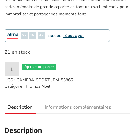
cartes mémoire de grande capacité en font un excellent choix pour
immortaliser et partager vos moments forts.
2
3
4
réessayer
ERREUR
21 en stock
quantité
Ajouter au panier
de
UGS :
CAMERA-SPORT-JBM-53865
Camera
Catégorie :
Promos Noël
de
sport
Description
Informations complémentaires
HD
4K
wifi
Description
JBM