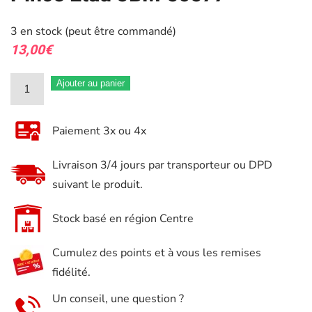
3 en stock (peut être commandé)
13,00
€
quantité
Ajouter au panier
de
Pince
Paiement 3x ou 4x
Étau
JBM
Livraison 3/4 jours par transporteur ou DPD
50577
suivant le produit.
Stock basé en région Centre
Cumulez des points et à vous les remises
fidélité.
Un conseil, une question ?