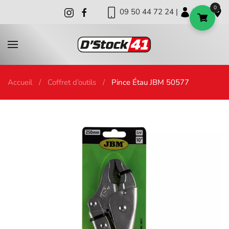
0
09 50 44 72 24 |
|
|
Skip to main content
Accueil
Coffret d’outils
Pince Étau JBM 50577