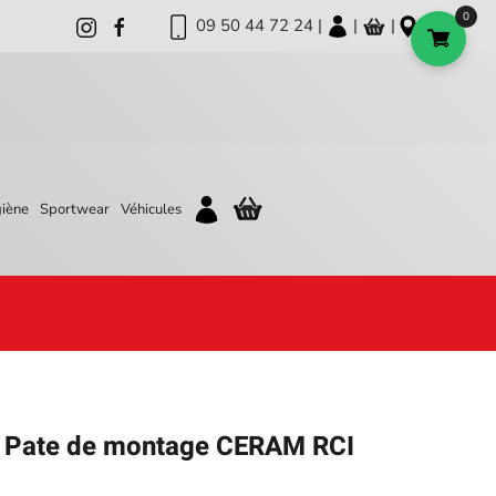
0
09 50 44 72 24 |
|
|
iène
Sportwear
Véhicules
e Pate de montage CERAM RCI