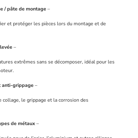
ue / pâte de montage
–
fier et protéger les pièces lors du montage et de
élevée
–
atures extrêmes sans se décomposer, idéal pour les
moteur.
t anti-grippage
–
collage, le grippage et la corrosion des
types de métaux
–