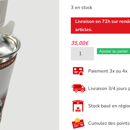
3 en stock
Livraison en 72h sur rend
articles.
35,00
€
quantité
Ajouter au panier
de
Graisse
Paiement 3x ou 4x
céramique
Pate
Livraison 3/4 jours 
de
montage
Stock basé en régio
CERAM
RCI
Cumulez des points e