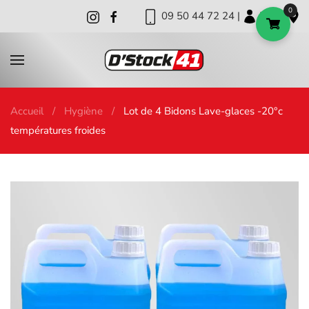
0
09 50 44 72 24 |
|
|
Skip to main content
Accueil
Hygiène
Lot de 4 Bidons Lave-glaces -20°c
températures froides