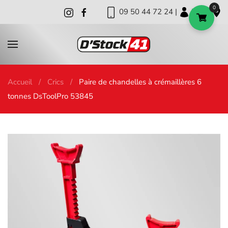
0
09 50 44 72 24 |
|
|
Skip to main content
Accueil
Crics
Paire de chandelles à crémaillères 6
tonnes DsToolPro 53845