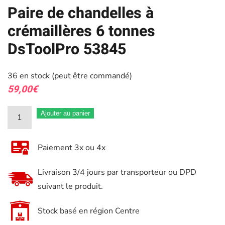
Paire de chandelles à
crémaillères 6 tonnes
DsToolPro 53845
36 en stock (peut être commandé)
59,00
€
quantité
Ajouter au panier
de
Paire
Paiement 3x ou 4x
de
chandelles
Livraison 3/4 jours par transporteur ou DPD
à
suivant le produit.
crémaillères
6
Stock basé en région Centre