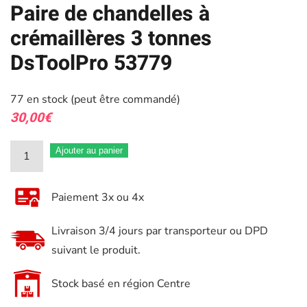
Paire de chandelles à
crémaillères 3 tonnes
DsToolPro 53779
77 en stock (peut être commandé)
30,00
€
quantité
Ajouter au panier
de
Paire
Paiement 3x ou 4x
de
chandelles
Livraison 3/4 jours par transporteur ou DPD
à
suivant le produit.
crémaillères
3
Stock basé en région Centre
tonnes