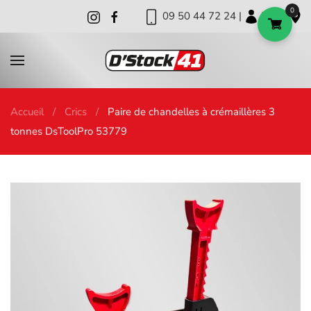
0
09 50 44 72 24 |
|
|
Skip to main content
Accueil
Crics
Paire de chandelles à crémaillères 3
tonnes DsToolPro 53779