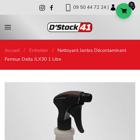
0
09 50 44 72 24 |
|
|
Skip to main content
Accueil
Entretien
Nettoyant Jantes Décontaminant
Ferreux Dalta JLX30 1 Litre