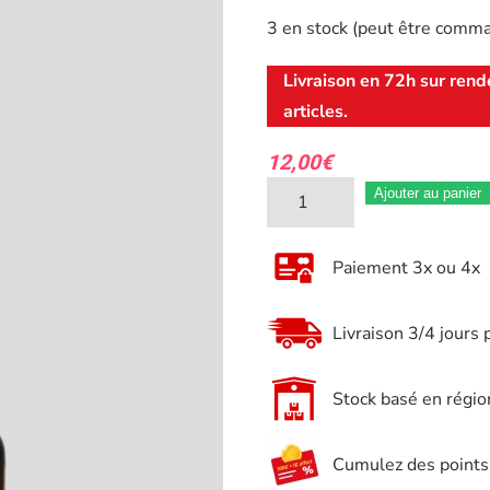
3 en stock (peut être comm
Livraison en 72h sur rend
articles.
12,00
€
quantité
Ajouter au panier
de
Frein
Paiement 3x ou 4x
filet
rouge
Livraison 3/4 jours 
extra
fort
Stock basé en régio
10
ml
Cumulez des points e
–