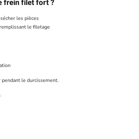
frein filet fort ?
 sécher les pièces
remplissant le filetage
ation
r pendant le durcissement.
s