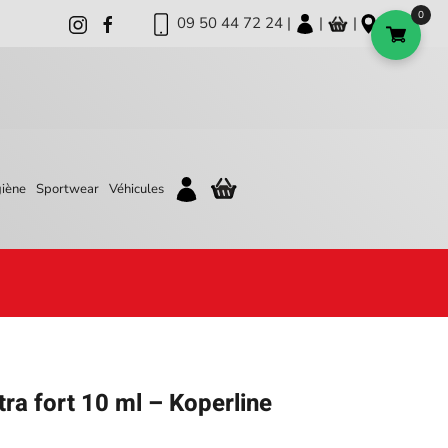
0
09 50 44 72 24 |
|
|
iène
Sportwear
Véhicules
xtra fort 10 ml – Koperline