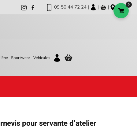
0
09 50 44 72 24 |
|
|
iène
Sportwear
Véhicules
rnevis pour servante d’atelier