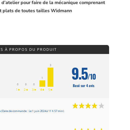
 d’atelier pour faire de la mécanique comprenant
t plats de toutes tailles Widmann
IS À PROPOS DU PRODUIT
9.5
3
/10
1
0
0
0
Basé sur 4 avis
1★
2★
3★
4★
5★
n
(Date de commande : Le 1 juin 2024 à 11 h 57 min)