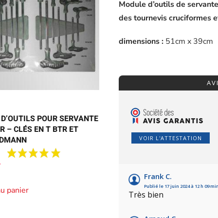
Module d’outils de servante
des tournevis cruciformes e
dimensions :
51cm x 39cm
AV
D’OUTILS POUR SERVANTE
R – CLÉS EN T BTR ET
IDMANN
VOIR L'ATTESTATION
Frank C.
Publié le 17 juin 2024 à 12 h 09 mi
au panier
Très bien