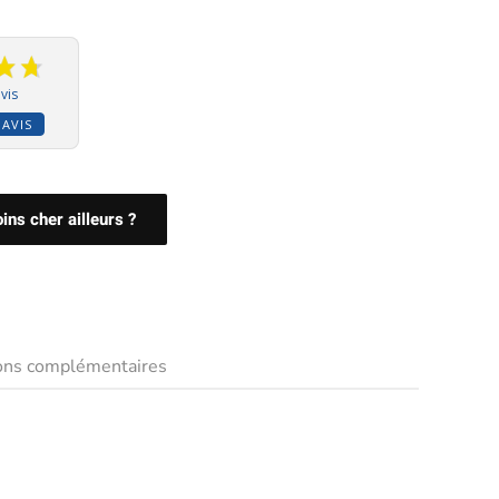
vis
 AVIS
ns cher ailleurs ?
ions complémentaires