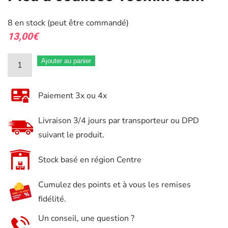
8 en stock (peut être commandé)
13,00
€
quantité
Ajouter au panier
de
Pied
Paiement 3x ou 4x
à
coulisse
Livraison 3/4 jours par transporteur ou DPD
150mm
suivant le produit.
Jbm
Stock basé en région Centre
Cumulez des points et à vous les remises
fidélité.
Un conseil, une question ?