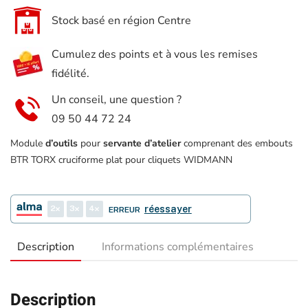
d'atelier
–
Stock basé en région Centre
embouts
Cumulez des points et à vous les remises
torx
fidélité.
btr
6
Un conseil, une question ?
pans
09 50 44 72 24
12
Module
d’outils
pour
servante d’atelier
comprenant des embouts
pans
BTR TORX cruciforme plat pour cliquets WIDMANN
pour
cliquet
2
3
4
réessayer
ERREUR
Widmann
Description
Informations complémentaires
Description