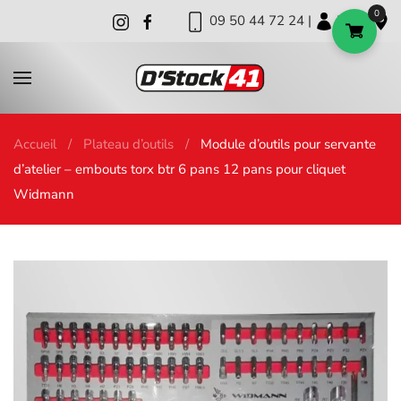
0
09 50 44 72 24 |
|
|
Skip to main content
Accueil
Plateau d’outils
Module d’outils pour servante
d’atelier – embouts torx btr 6 pans 12 pans pour cliquet
Widmann