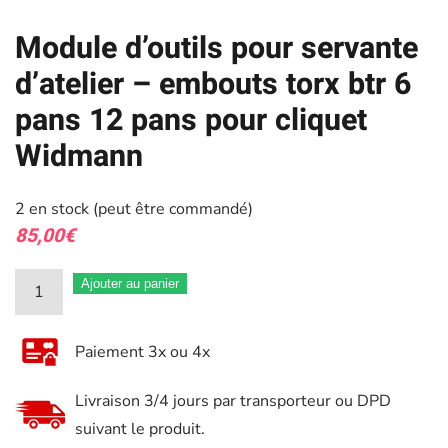
Module d’outils pour servante
d’atelier – embouts torx btr 6
pans 12 pans pour cliquet
Widmann
2 en stock (peut être commandé)
85,00
€
quantité
Ajouter au panier
de
Module
Paiement 3x ou 4x
d'outils
pour
Livraison 3/4 jours par transporteur ou DPD
servante
suivant le produit.