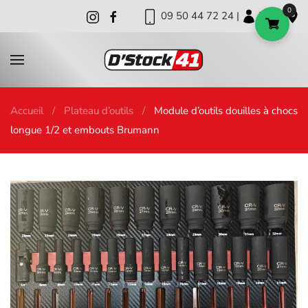
0
09 50 44 72 24 |
|
|
Skip to main content
Accueil
Plateau d’outils
Module d’outils douilles à chocs
longue 1/2 et embouts Brumann