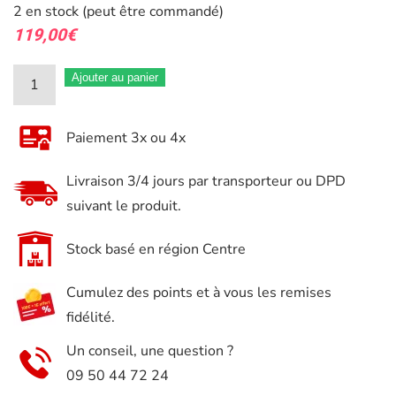
2 en stock (peut être commandé)
119,00
€
quantité
Ajouter au panier
de
Module
Paiement 3x ou 4x
d'outils
douilles
Livraison 3/4 jours par transporteur ou DPD
à
suivant le produit.
chocs
longue
Stock basé en région Centre
1/2
Cumulez des points et à vous les remises
et
fidélité.
embouts
Brumann
Un conseil, une question ?
09 50 44 72 24