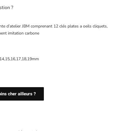
stion ?
te d’atelier JBM comprenant 12 clés plates a oeils cliquets,
nt imitation carbone
13,14,15,16,17,18,19mm
ns cher ailleurs ?