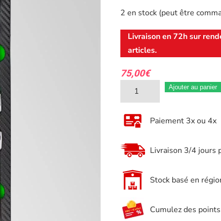
2 en stock (peut être comm
Livraison en 72h sur rend
articles.
75,00
€
quantité
Ajouter au panier
de
Module
Paiement 3x ou 4x
d'outils
Clés
Livraison 3/4 jours 
plates
a
Stock basé en régio
cliquets
JBM
Cumulez des points e
pour