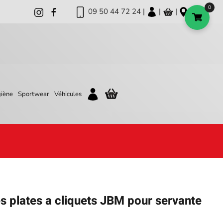
0
09 50 44 72 24 |
|
|
iène
Sportwear
Véhicules
és plates a cliquets JBM pour servante