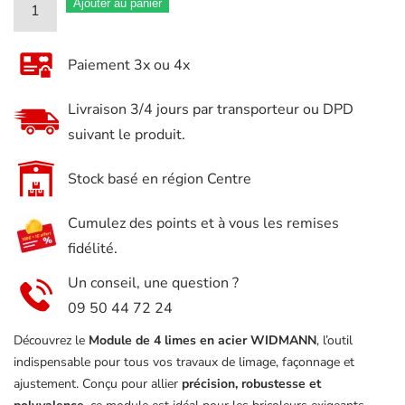
quantité
Ajouter au panier
de
Module
Paiement 3x ou 4x
de
4
Livraison 3/4 jours par transporteur ou DPD
limes
suivant le produit.
en
acier
Stock basé en région Centre
–
Cumulez des points et à vous les remises
WIDMANN
fidélité.
Un conseil, une question ?
09 50 44 72 24
Découvrez le
Module de 4 limes en acier WIDMANN
, l’outil
indispensable pour tous vos travaux de limage, façonnage et
ajustement. Conçu pour allier
précision, robustesse et