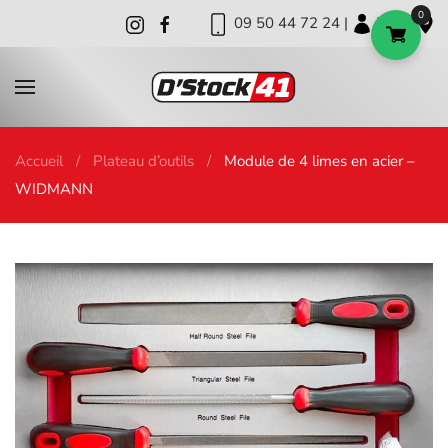
0
09 50 44 72 24 |
|
|
Skip to main content
Accueil
Plateau d’outils
Module de 4 limes en acier –
WIDMANN