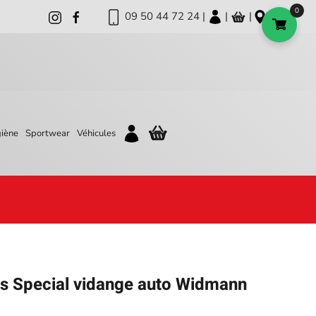
0
09 50 44 72 24 |
|
|
iène
Sportwear
Véhicules
ls Special vidange auto Widmann