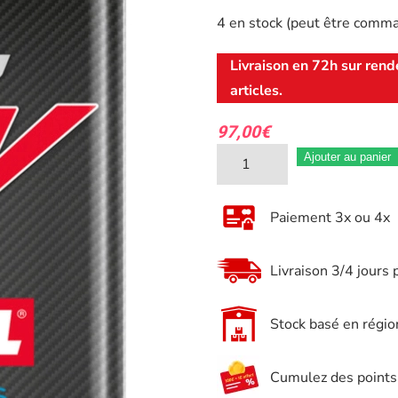
4 en stock (peut être comm
Livraison en 72h sur rend
articles.
97,00
€
quantité
Ajouter au panier
de
Huile
Paiement 3x ou 4x
Moteur
10w60
Livraison 3/4 jours 
Motul
300V
Stock basé en régio
Le
Mans
Cumulez des points e
5L