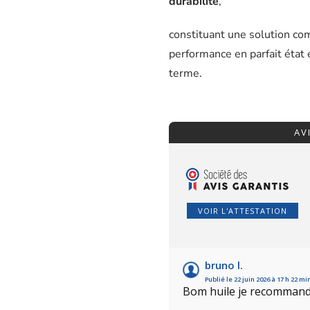
durabilité
,
constituant une solution co
performance en parfait état 
terme.
AV
VOIR L'ATTESTATION
bruno l.
Publié le 22 juin 2026 à 17 h 22 mi
Bom huile je recomman