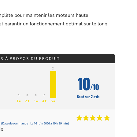
mplète pour maintenir les moteurs haute
et garantir un fonctionnement optimal sur le long
IS À PROPOS DU PRODUIT
2
10
/10
0
0
0
0
Basé sur 2 avis
1★
2★
3★
4★
5★
n
(Date de commande : Le 16 juin 2026 à 19 h 59 min)
de