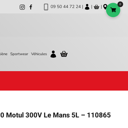
0
09 50 44 72 24 |
|
|
iène
Sportwear
Véhicules
60 Motul 300V Le Mans 5L – 110865