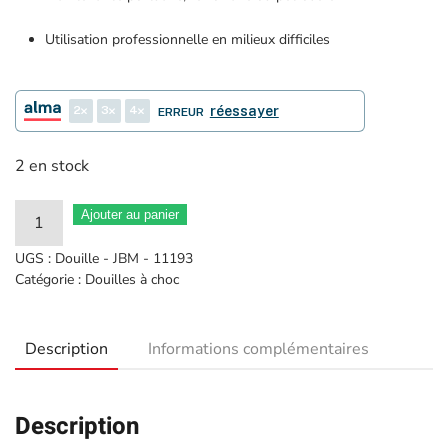
Utilisation professionnelle en milieux difficiles
2
3
4
réessayer
ERREUR
2 en stock
quantité
Ajouter au panier
de
UGS :
Douille - JBM - 11193
Douille
Catégorie :
Douilles à choc
Impact
6
Description
Informations complémentaires
pans
1"
95mm
Description
-