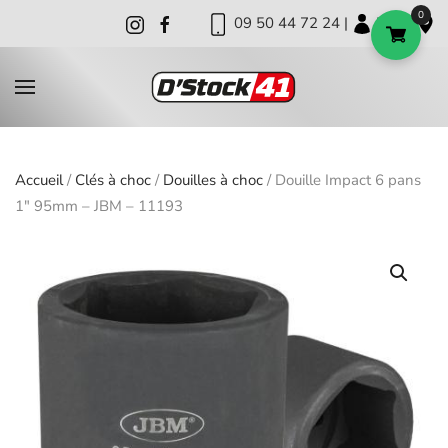
0
09 50 44 72 24 |
|
|
Skip to main content
Accueil
/
Clés à choc
/
Douilles à choc
/ Douille Impact 6 pans
1″ 95mm – JBM – 11193