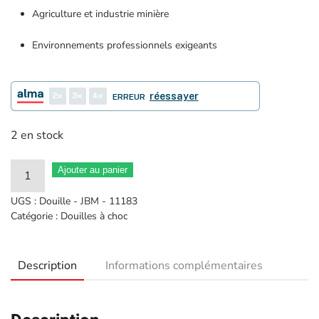
Agriculture et industrie minière
Environnements professionnels exigeants
2
3
4
réessayer
ERREUR
2 en stock
quantité
Ajouter au panier
de
UGS :
Douille - JBM - 11183
Douille
Catégorie :
Douilles à choc
Impact
6
Description
Informations complémentaires
pans
1"
71mm