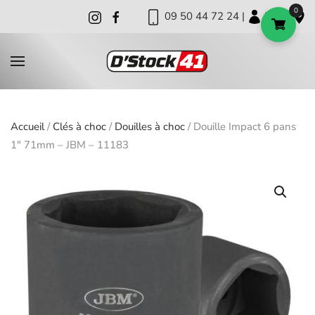
0
09 50 44 72 24 |
|
|
Skip to main content
Accueil
/
Clés à choc
/
Douilles à choc
/ Douille Impact 6 pans
1″ 71mm – JBM – 11183