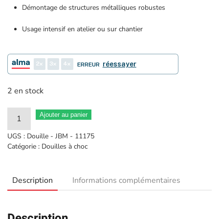
Démontage de structures métalliques robustes
Usage intensif en atelier ou sur chantier
2
3
4
réessayer
ERREUR
2 en stock
quantité
Ajouter au panier
de
UGS :
Douille - JBM - 11175
Douille
Catégorie :
Douilles à choc
Impact
6
Description
Informations complémentaires
pans
1"
59mm
Description