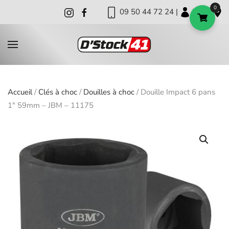
0
09 50 44 72 24 |
|
|
Skip to main content
Accueil
/
Clés à choc
/
Douilles à choc
/ Douille Impact 6 pans
1″ 59mm – JBM – 11175