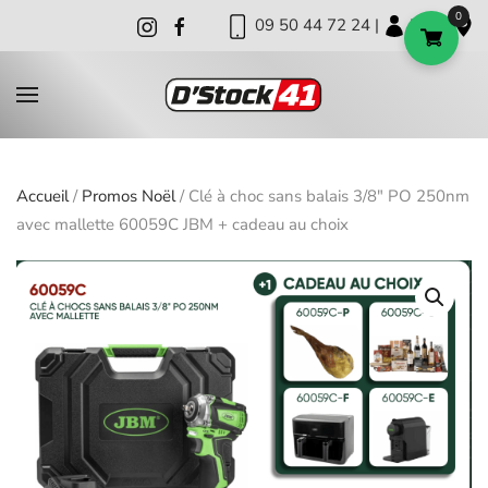
0
09 50 44 72 24 |
|
|
Skip to main content
Accueil
/
Promos Noël
/ Clé à choc sans balais 3/8″ PO 250nm
avec mallette 60059C JBM + cadeau au choix