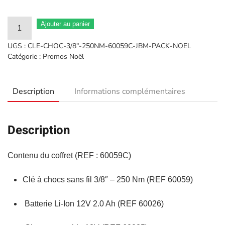
quantité
Ajouter au panier
de
UGS :
CLE-CHOC-3/8"-250NM-60059C-JBM-PACK-NOEL
Clé
Catégorie :
Promos Noël
à
choc
Description
Informations complémentaires
sans
balais
3/8"
Description
PO
250nm
Contenu du coffret (REF : 60059C)
avec
mallette
Clé à chocs sans fil 3/8″ – 250 Nm (REF 60059)
60059C
Batterie Li-Ion 12V 2.0 Ah (REF 60026)
JBM
+