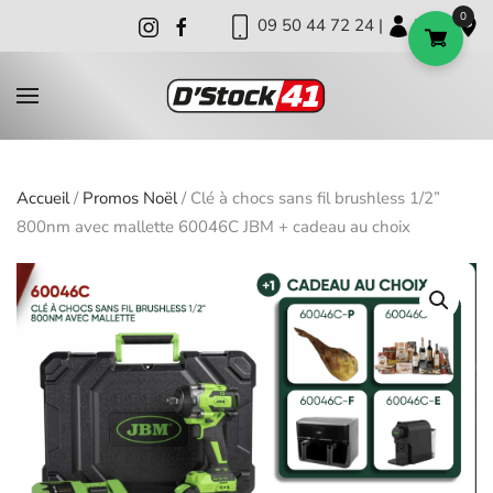
0
09 50 44 72 24 |
|
|
Skip to main content
Accueil
/
Promos Noël
/ Clé à chocs sans fil brushless 1/2”
800nm avec mallette 60046C JBM + cadeau au choix