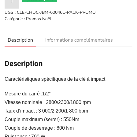
de
UGS :
CLE-CHOC-JBM-60046C-PACK-PROMO
Clé
Catégorie :
Promos Noël
à
chocs
Description
Informations complémentaires
sans
fil
brushless
Description
1/2''
800nm
Caractéristiques spécifiques de la clé à impact :
avec
mallette
Mesure du carré :1/2″
60046C
Vitesse nominale : 2800/2300/1800 rpm
JBM
Taux d’impact : 3 000/2 200/1 800 bpm
+
Couple maximum (serrer) : 550Nm
cadeau
Couple de desserrage : 800 Nm
au
Puissance : 700 W