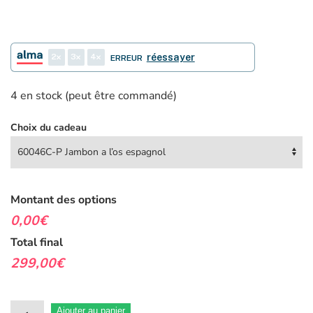
2
3
4
réessayer
ERREUR
4 en stock (peut être commandé)
Choix du cadeau
Montant des options
0,00€
Total final
299,00€
quantité
Ajouter au panier