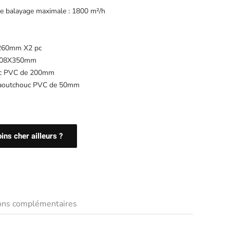
de balayage maximale : 1800 m²/h
: 260mm X2 pc
 : 108X350mm
ouc PVC de 200mm
 caoutchouc PVC de 50mm
ns cher ailleurs ?
ions complémentaires