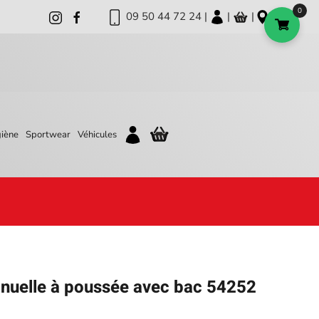
0
09 50 44 72 24 |
|
|
iène
Sportwear
Véhicules
uelle à poussée avec bac 54252