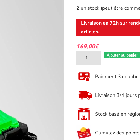
2 en stock (peut être comm
Livraison en 72h sur rend
articles.
169,00
€
quantité
Ajouter au panier
de
Balayeuse
Paiement 3x ou 4x
JBM
Manuelle
Livraison 3/4 jours 
à
poussée
Stock basé en régio
avec
bac
Cumulez des points e
54252