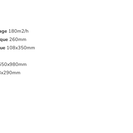
age
180m2/h
sque
260mm
que
108x350mm
650x980mm
8x290mm