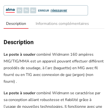
ou
2
3
4
réessayer
ERREUR
sans
Gaz
Description
Informations complémentaires
Description
Le poste à souder
combiné Widmann 160 ampères
MIG/TIG/MMA est un appareil pouvant effectuer différent
procédés de soudage, à l’arc (baguette) en MIG avec fil
fourré ou en TIG avec connexion de gaz (argon) (non
fourni) .
Le poste à souder
combiné Widmann se caractérise par
sa conception alliant robustesse et fiabilité grâce à
l’usage de nouvelles technologies. Il fonctionne avec une