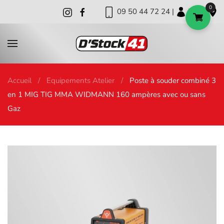
0
09 50 44 72 24 |
|
|
Skip to main content
Accueil
Equipements Atelier
Poste à souder combiné 3
en 1 MIG TIG MMA WIDMANN 160 ampères avec ou sans
Gaz