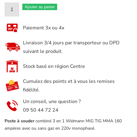
quantité
Ajouter au panier
de
Poste
Paiement 3x ou 4x
à
souder
Livraison 3/4 jours par transporteur ou DPD
combiné
suivant le produit.
3
en
Stock basé en région Centre
1
Cumulez des points et à vous les remises
MIG
fidélité.
TIG
MMA
Un conseil, une question ?
WIDMANN
09 50 44 72 24
160
Poste à souder
combiné 3 en 1 Widmann MIG TIG MMA 160
ampères
ampères avec ou sans gaz en 220v monophasé.
avec