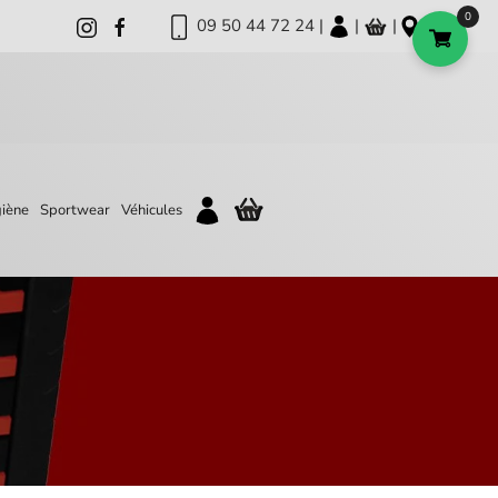
0
09 50 44 72 24 |
|
|
iène
Sportwear
Véhicules