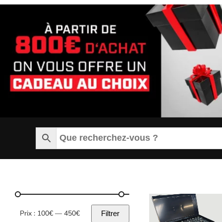
Prix :
100€
—
450€
Filtrer