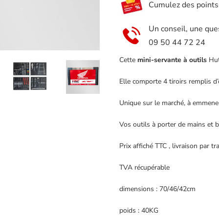
Cumulez des points e
HRC
CRF
Un conseil, une que
4
09 50 44 72 24
tiroirs
remplis
Cette
mini-servante à outils
Hut
Elle comporte 4 tiroirs remplis d’
Unique sur le marché, à emmener
Vos outils à porter de mains et b
Prix affiché TTC , livraison par 
TVA récupérable
dimensions : 70/46/42cm
poids : 40KG