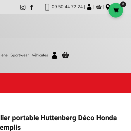
0
09 50 44 72 24 |
|
|
iène
Sportwear
Véhicules
elier portable Huttenberg Déco Honda
remplis