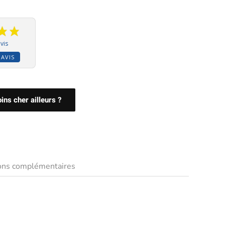
vis
 AVIS
ns cher ailleurs ?
ions complémentaires