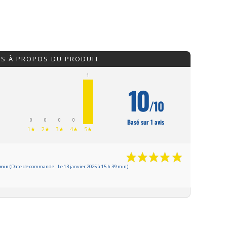
IS À PROPOS DU PRODUIT
1
10
/10
0
0
0
0
Basé sur 1 avis
1★
2★
3★
4★
5★
5 min
(Date de commande : Le 13 janvier 2025 à 15 h 39 min)