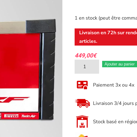
1 en stock (peut être comm
Livraison en 72h sur rend
articles.
449,00
€
quantité
Ajouter au panier
de
Mini
Paiement 3x ou 4x
servante
d'atelier
Livraison 3/4 jours 
portable
Huttenberg
Stock basé en régio
Déco
Honda