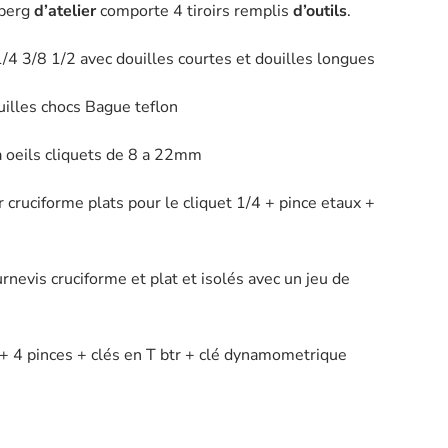
berg
d’atelier
comporte 4 tiroirs remplis
d’outils
.
s 1/4 3/8 1/2 avec douilles courtes et douilles longues
uilles chocs Bague teflon
s à oeils cliquets de 8 a 22mm
r cruciforme plats pour le cliquet 1/4 + pince etaux +
urnevis cruciforme et plat et isolés avec un jeu de
t + 4 pinces + clés en T btr + clé dynamometrique