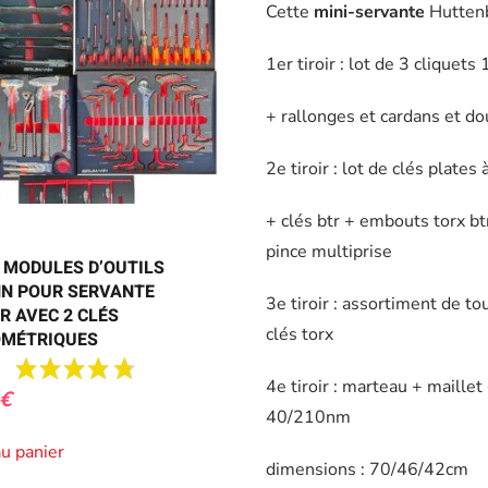
Cette
mini-servante
Hutten
1er tiroir : lot de 3 cliquet
+ rallonges et cardans et do
2e tiroir : lot de clés plate
+ clés btr + embouts torx bt
pince multiprise
7 MODULES D’OUTILS
N POUR SERVANTE
3e tiroir : assortiment de to
ER AVEC 2 CLÉS
clés torx
MÉTRIQUES
4e tiroir : marteau + maille
€
40/210nm
au panier
dimensions : 70/46/42cm