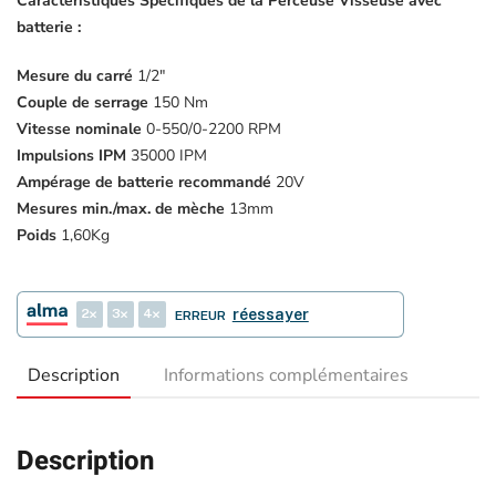
Caractéristiques Spécifiques de la Perceuse Visseuse avec
batterie :
Mesure
du carré
1/2″
Couple de serrage
150 Nm
Vitesse nominale
0-550/0-2200 RPM
Impulsions IPM
35000 IPM
Ampérage de batterie recommandé
20V
Mesures min./max. de mèche
13mm
Poids
1,60Kg
2
3
4
réessayer
ERREUR
Description
Informations complémentaires
Description