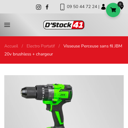
0
09 50 44 72 24 |
|
|
Skip to main content
Accueil
Electro Portatif
Visseuse Perceuse sans fil JBM
20v brushless + chargeur