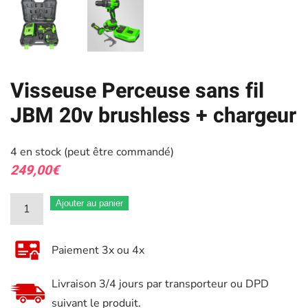
Visseuse Perceuse sans fil
JBM 20v brushless + chargeur
4 en stock (peut être commandé)
249,00
€
quantité
Ajouter au panier
de
Visseuse
Paiement 3x ou 4x
Perceuse
sans
Livraison 3/4 jours par transporteur ou DPD
fil
suivant le produit.