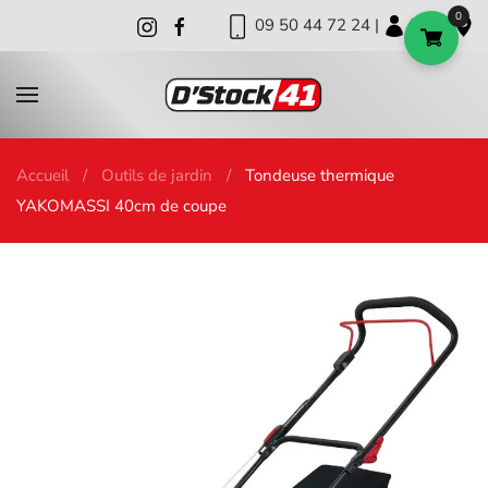
0
09 50 44 72 24 |
|
|
Skip to main content
Accueil
Outils de jardin
Tondeuse thermique
YAKOMASSI 40cm de coupe