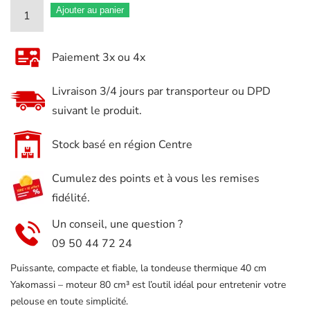
quantité
Ajouter au panier
de
Tondeuse
Paiement 3x ou 4x
thermique
YAKOMASSI
Livraison 3/4 jours par transporteur ou DPD
40cm
suivant le produit.
de
coupe
Stock basé en région Centre
Cumulez des points et à vous les remises
fidélité.
Un conseil, une question ?
09 50 44 72 24
Puissante, compacte et fiable, la tondeuse thermique 40 cm
Yakomassi – moteur 80 cm³ est l’outil idéal pour entretenir votre
pelouse en toute simplicité.