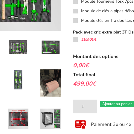
Module Tournevis Torx 7pcs
Module de clés a pipes déb
Module clés en T a douille
Pack avec cric extra plat 3T Ds
169,00€
Montant des options
0,00€
Total final
499,00€
quantité
Ajouter au panier
de
Servante
Paiement 3x ou 4x
D'atelier