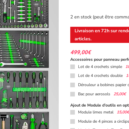
2 en stock (peut être comm
Livraison en 72h sur rend
articles.
499,00
€
Accessoires pour panneau perf
1
Lot de 4 crochets simple
1
Lot de 4 crochets double
Dérouleur a bobines papier 
25,00€
Bac pour aerosols
Ajout de Module d’outils en opt
15,00€
Module limes metal
Module de 4 pinces a circlip