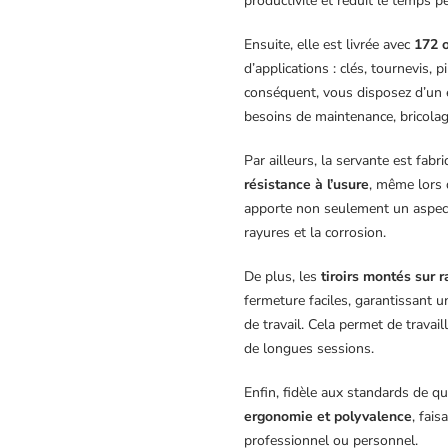
productivité et réduit le temps p
Ensuite, elle est livrée avec
172 
d’applications : clés, tournevis, 
conséquent, vous disposez d’un 
besoins de maintenance, bricola
Par ailleurs, la servante est fab
résistance à l’usure
, même lors d
apporte non seulement un aspect
rayures et la corrosion.
De plus, les
tiroirs montés sur r
fermeture faciles, garantissant un
de travail. Cela permet de travai
de longues sessions.
Enfin, fidèle aux standards de q
ergonomie et polyvalence
, fai
professionnel ou personnel.