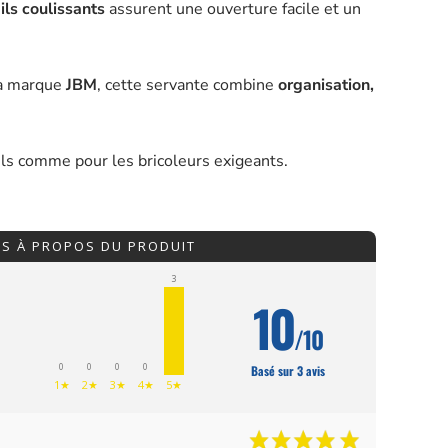
ails coulissants
assurent une ouverture facile et un
 la marque
JBM
, cette servante combine
organisation,
els comme pour les bricoleurs exigeants.
IS À PROPOS DU PRODUIT
3
10
/10
0
0
0
0
Basé sur 3 avis
1★
2★
3★
4★
5★