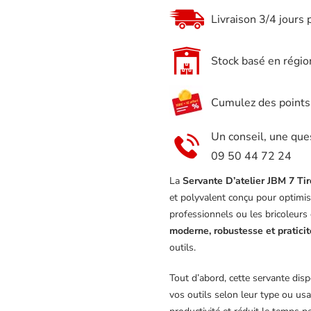
JBM
Livraison 3/4 jours 
7
Tiroirs
Stock basé en régio
Complete
Avec
Cumulez des points e
172
Outils
Un conseil, une que
Grise
09 50 44 72 24
La
Servante D’atelier JBM 7 Ti
et polyvalent conçu pour optimiser
professionnels ou les bricoleurs e
moderne, robustesse et praticit
outils.
Tout d’abord, cette servante dis
vos outils selon leur type ou usag