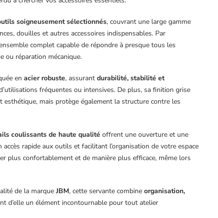
erdu à chercher vos accessoires essentiels.
outils soigneusement sélectionnés
, couvrant une large gamme
pinces, douilles et autres accessoires indispensables. Par
ensemble complet capable de répondre à presque tous les
ge ou réparation mécanique.
riquée en
acier robuste
, assurant
durabilité, stabilité et
’utilisations fréquentes ou intensives. De plus, sa finition grise
 esthétique, mais protège également la structure contre les
ails coulissants de haute qualité
offrent une ouverture et une
 accès rapide aux outils et facilitant l’organisation de votre espace
ller plus confortablement et de manière plus efficace, même lors
ualité de la marque
JBM
, cette servante combine
organisation,
sant d’elle un élément incontournable pour tout atelier