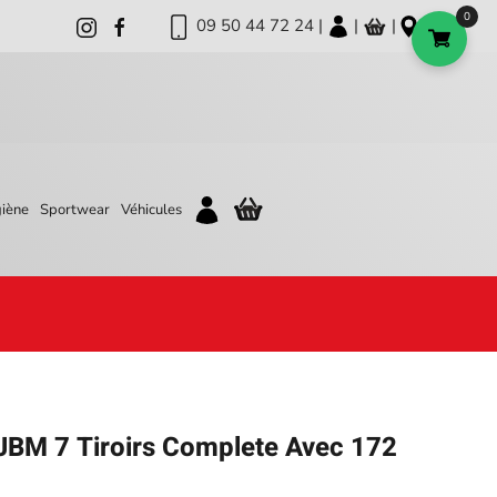
0
09 50 44 72 24 |
|
|
iène
Sportwear
Véhicules
 JBM 7 Tiroirs Complete Avec 172