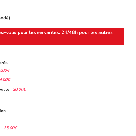
andé)
ez-vous pour les servantes. 24/48h pour les autres
orés
0,00€
4,00€
20,00€
ouate
ion
25,00€
s