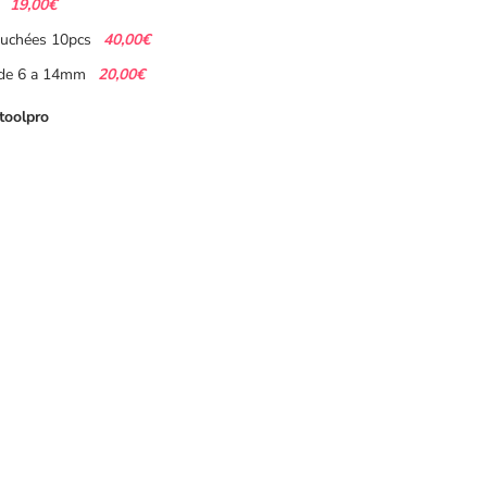
19,00€
40,00€
ouchées 10pcs
20,00€
s de 6 a 14mm
toolpro