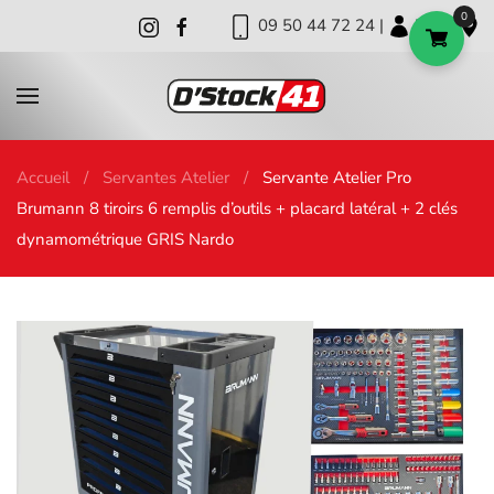
0
09 50 44 72 24 |
|
|
Skip to main content
Accueil
Servantes Atelier
Servante Atelier Pro
Brumann 8 tiroirs 6 remplis d’outils + placard latéral + 2 clés
dynamométrique GRIS Nardo