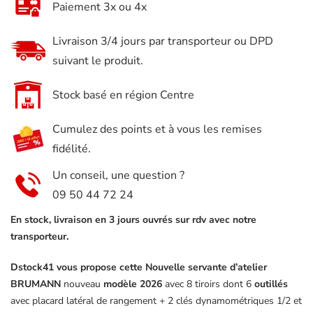
Paiement 3x ou 4x
Atelier
Pro
Livraison 3/4 jours par transporteur ou DPD
Brumann
suivant le produit.
8
tiroirs
Stock basé en région Centre
6
Cumulez des points et à vous les remises
remplis
fidélité.
d'outils
+
Un conseil, une question ?
placard
09 50 44 72 24
latéral
En stock, livraison en 3 jours ouvrés sur rdv avec notre
+
transporteur.
2
Dstock41 vous propose cette Nouvelle servante d’atelier
clés
BRUMANN
nouveau
modèle 2026
avec 8 tiroirs dont 6
outillés
dynamométrique
avec placard latéral de rangement + 2 clés dynamométriques 1/2 et
GRIS