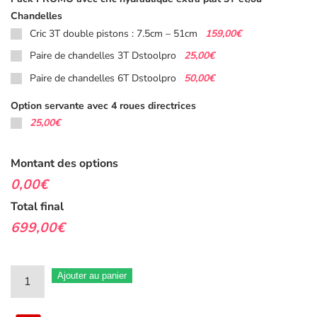
Chandelles
159,00€
Cric 3T double pistons : 7.5cm – 51cm
25,00€
Paire de chandelles 3T Dstoolpro
50,00€
Paire de chandelles 6T Dstoolpro
Option servante avec 4 roues directrices
25,00€
Montant des options
0,00€
Total final
699,00€
quantité
Ajouter au panier
de
Servante