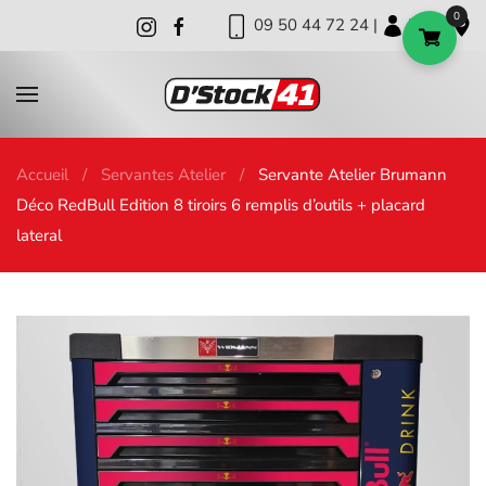
0
09 50 44 72 24 |
|
|
Skip to main content
Accueil
Servantes Atelier
Servante Atelier Brumann
Déco RedBull Edition 8 tiroirs 6 remplis d’outils + placard
lateral