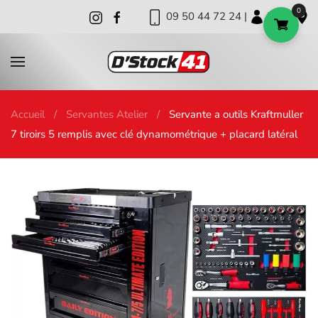
0
09 50 44 72 24 |
|
|
Skip to main content
Accueil
Servantes Atelier
Servante a outils Kraftmuller
7 tiroirs 5 remplis avec clé dynamométrique + placard latéral