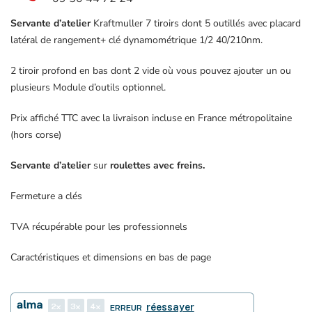
+
Servante d’atelier
Kraftmuller 7 tiroirs dont 5 outillés avec placard
placard
latéral de rangement+ clé dynamométrique 1/2 40/210nm.
latéral
2 tiroir profond en bas dont 2 vide où vous pouvez ajouter un ou
plusieurs Module d’outils optionnel.
Prix affiché TTC avec la livraison incluse en France métropolitaine
(hors corse)
Servante d’atelier
sur
roulettes avec freins.
Fermeture a clés
TVA récupérable pour les professionnels
Caractéristiques et dimensions en bas de page
2
3
4
réessayer
ERREUR