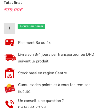
Total final
539,00€
quantité
Ajouter au panier
de
Servante
Paiement 3x ou 4x
a
outils
Livraison 3/4 jours par transporteur ou DPD
Kraftmuller
suivant le produit.
7
tiroirs
Stock basé en région Centre
5
Cumulez des points et à vous les remises
remplis
fidélité.
avec
clé
Un conseil, une question ?
dynamométrique
09 50 44 72 24