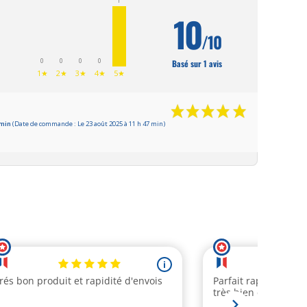
1
10
/10
0
0
0
0
Basé sur 1 avis
1★
2★
3★
4★
5★
0 min
(Date de commande : Le 23 août 2025 à 11 h 47 min)