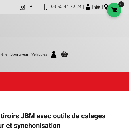
0
09 50 44 72 24 |
|
|
iène
Sportwear
Véhicules
 tiroirs JBM avec outils de calages
ur et synchonisation