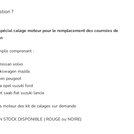
stion ?
s spécial calage moteur pour le remplacement des courroies de
on
mplis comprenant :
nissan volvo
olkswagen mazda
roen peugeot
ia opel suzuki ford
 saab fiat suzuki lancia
tés moteur des kit de calages sur demande
 STOCK DISPONIBLE ( ROUGE ou NOIRE)