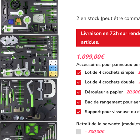
2 en stock (peut être comm
Livraison en 72h sur rend
articles.
1.099,00
€
Accessoires pour panneaux per
Lot de 4 crochets simple
Lot de 4 crochets double
20,00€
Dérouleur a papier
Bac de rangement pour aer
Support pour visseuse ou c
Retrait de la servante (modules
-
300,00€