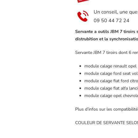
de
Un conseil, une que
calages
09 50 44 72 24
distributions
moteur
Servante a outils JBM 7 tiroir
distrubition et la synchronisati
et
synchonisation
Servante JBM 7 tiroirs dont 6 re
module calage renault opel 
module calage ford seat v
module calage fiat ford cit
module calage fiat alfa lanc
module calage opel chevrolet
Plus d’infos sur les compatibili
COULEUR DE SERVANTE SELON