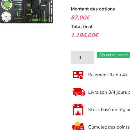
Montant des options
87,00€
Total final
1.186,00€
quantité
Ajouter au panier
de
Servante
Paiement 3x ou 4x
a
outils
Livraison 3/4 jours 
7
tiroirs
Stock basé en régio
JBM
avec
Cumulez des points e
outils