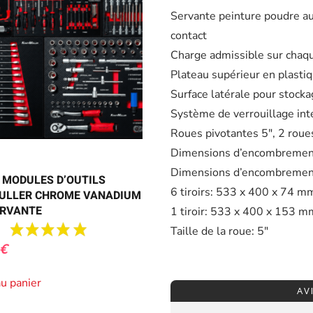
Servante peinture poudre a
contact
Charge admissible sur chaque
Plateau supérieur en plasti
Surface latérale pour stocka
Système de verrouillage int
Roues pivotantes 5″, 2 roues
Dimensions d’encombremen
Dimensions d’encombrement
5 MODULES D’OUTILS
6 tiroirs: 533 x 400 x 74 m
ULLER CHROME VANADIUM
ERVANTE
1 tiroir: 533 x 400 x 153 m
Taille de la roue: 5″
€
au panier
AV