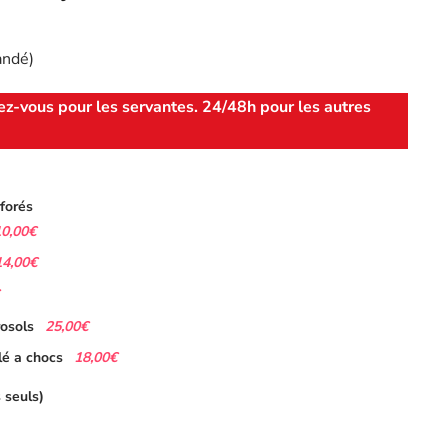
andé)
ez-vous pour les servantes. 24/48h pour les autres
forés
10,00€
14,00€
25,00€
osols
18,00€
lé a chocs
 seuls)