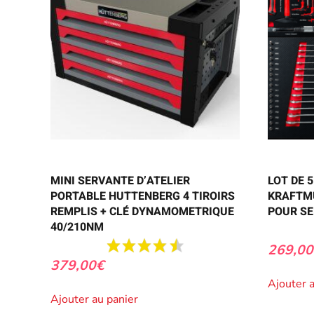
MINI SERVANTE D’ATELIER
LOT DE 
PORTABLE HUTTENBERG 4 TIROIRS
KRAFTM
REMPLIS + CLÉ DYNAMOMETRIQUE
POUR S
40/210NM
269,00
379,00
€
Ajouter 
Ajouter au panier