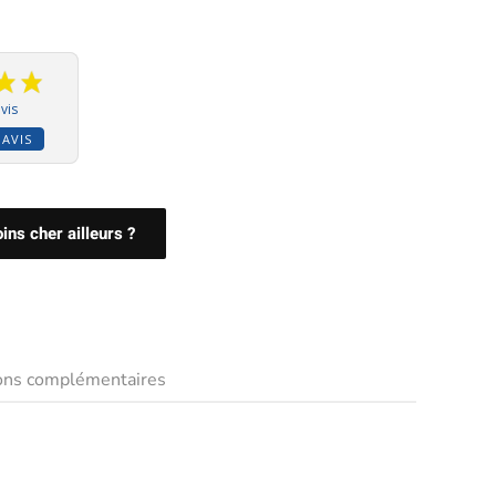
vis
 AVIS
ns cher ailleurs ?
ions complémentaires