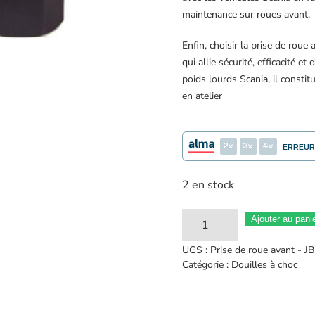
maintenance sur roues avant.
Enfin, choisir la prise de roue
qui allie sécurité, efficacité e
poids lourds Scania, il consti
en atelier
2
3
4
ERREUR
2 en stock
quantité
Ajouter au pani
de
UGS :
Prise de roue avant - 
Scania
Catégorie :
Douilles à choc
prise
de