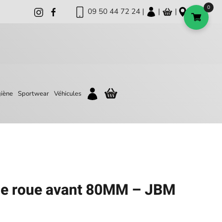
0
09 50 44 72 24 |
|
|
iène
Sportwear
Véhicules
 de roue avant 80MM – JBM