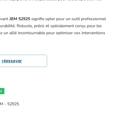
 avant
JBM 52925
signifie opter pour un outil professionnel
t durabilité. Robuste, précis et spécialement conçu pour les
tue un allié incontournable pour optimiser vos interventions
réessayer
er
JBM - 52925