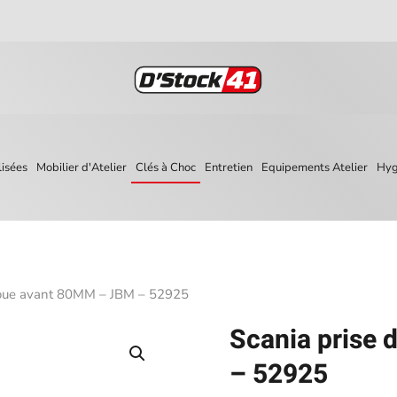
isées
Mobilier d'Atelier
Clés à Choc
Entretien
Equipements Atelier
Hyg
 roue avant 80MM – JBM – 52925
Scania prise
– 52925