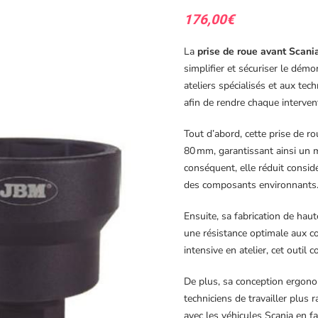
176,00
€
La
prise de roue avant Scan
simplifier et sécuriser le dém
ateliers spécialisés et aux tech
afin de rendre chaque intervent
Tout d’abord, cette prise de r
80 mm, garantissant ainsi un 
conséquent, elle réduit cons
des composants environnants
Ensuite, sa fabrication de hau
une résistance optimale aux co
intensive en atelier, cet outil 
De plus, sa conception ergonom
techniciens de travailler plus 
avec les véhicules Scania en f