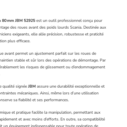
ia 80 mm JBM 52925
est un outil professionnel conçu pour
ontage des roues avant des poids lourds Scania. Destinée aux
niciens exigeants, elle allie précision, robustesse et praticité
ion plus efficace.
oue avant permet un ajustement parfait sur les roues de
maintien stable et sûr lors des opérations de démontage. Par
idérablement les risques de glissement ou d’endommagement
.
te qualité signée
JBM
assure une durabilité exceptionnelle et
ntraintes mécaniques. Ainsi, même lors d’une utilisation
conserve sa fiabilité et ses performances.
ique et pratique facilite la manipulation, permettant aux
rapidement et avec moins d’efforts. En outre, sa compatibilité
ait un équipement indispensable pour toute opération de