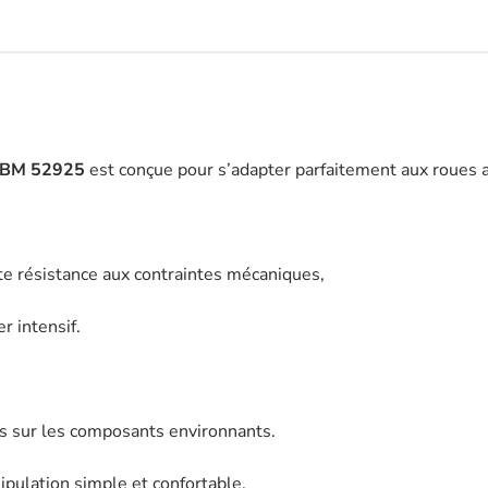
roue
avant
80MM
-
JBM
-
 JBM 52925
est conçue pour s’adapter parfaitement aux roues a
52925
nte résistance aux contraintes mécaniques,
r intensif.
s sur les composants environnants.
ipulation simple et confortable,