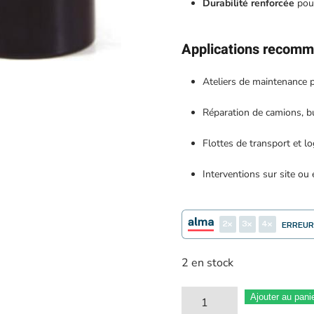
Durabilité renforcée
pour
Applications recom
Ateliers de maintenance 
Réparation de camions, bu
Flottes de transport et lo
Interventions sur site ou
2
3
4
ERREUR
2 en stock
quantité
Ajouter au pani