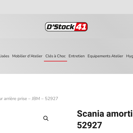
isées
Mobilier d'Atelier
Clés à Choc
Entretien
Equipements Atelier
Hyg
ur arrière prise – JBM – 52927
Scania amorti
52927