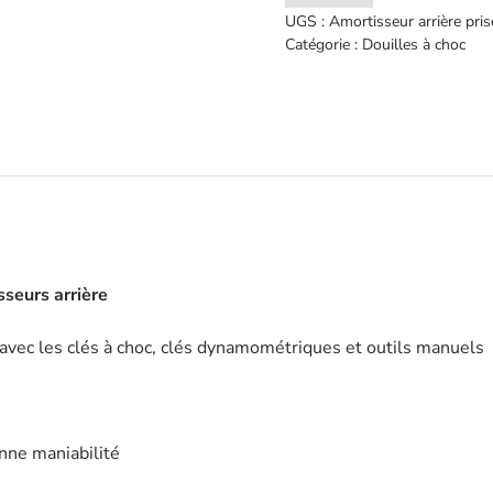
de
UGS :
Amortisseur arrière pr
Scania
Catégorie :
Douilles à choc
amortisseur
arrière
prise
-
JBM
-
52927
sseurs arrière
avec les clés à choc, clés dynamométriques et outils manuels
nne maniabilité