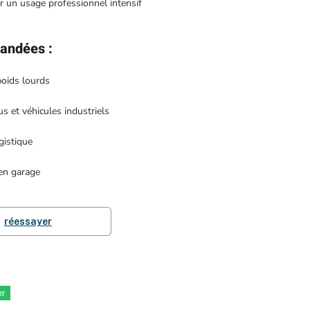
 un usage professionnel intensif
mandées
:
poids lourds
s et véhicules industriels
gistique
 en garage
réessayer
er