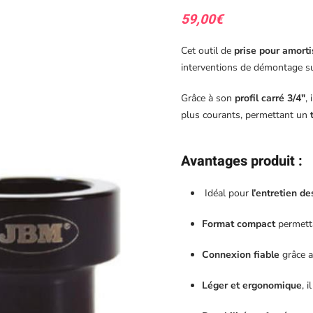
59,00
€
Cet outil de
prise pour amorti
interventions de démontage su
Grâce à son
profil carré 3/4″
,
plus courants, permettant un
Avantages produit
:
Idéal pour
l’entretien d
Format compact
permetta
Connexion fiable
grâce a
Léger et ergonomique
, 