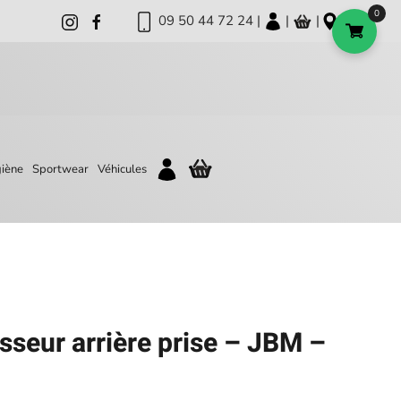
0
09 50 44 72 24 |
|
|
iène
Sportwear
Véhicules
sseur arrière prise – JBM –