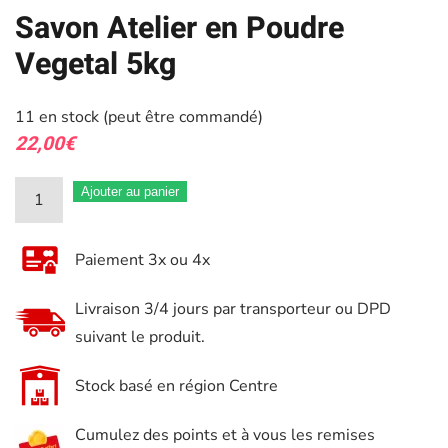
Savon Atelier en Poudre
Vegetal 5kg
11 en stock (peut être commandé)
22,00
€
quantité
Ajouter au panier
de
Savon
Paiement 3x ou 4x
Atelier
en
Livraison 3/4 jours par transporteur ou DPD
Poudre
suivant le produit.
Vegetal
5kg
Stock basé en région Centre
Cumulez des points et à vous les remises