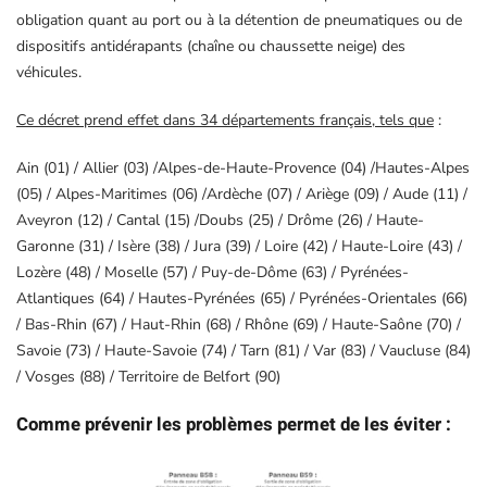
obligation quant au port ou à la détention de pneumatiques ou de
dispositifs antidérapants (chaîne ou chaussette neige) des
véhicules.
Ce décret prend effet dans 34 départements français, tels que
:
Ain (01) / Allier (03) /Alpes-de-Haute-Provence (04) /Hautes-Alpes
(05) / Alpes-Maritimes (06) /Ardèche (07) / Ariège (09) / Aude (11) /
Aveyron (12) / Cantal (15) /Doubs (25) / Drôme (26) / Haute-
Garonne (31) / Isère (38) / Jura (39) / Loire (42) / Haute-Loire (43) /
Lozère (48) / Moselle (57) / Puy-de-Dôme (63) / Pyrénées-
Atlantiques (64) / Hautes-Pyrénées (65) / Pyrénées-Orientales (66)
/ Bas-Rhin (67) / Haut-Rhin (68) / Rhône (69) / Haute-Saône (70) /
Savoie (73) / Haute-Savoie (74) / Tarn (81) / Var (83) / Vaucluse (84)
/ Vosges (88) / Territoire de Belfort (90)
Comme prévenir les problèmes permet de les éviter :