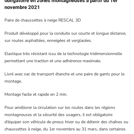
obligatoire en zones montagneuses à partir du 1er
novembre 2021
pour
Voitures
Paire de chaussettes à neige RESCAL 3D
et
SUV
Produit développé pour la conduite sur courte et longue distance,
–
sur routes asphaltées, enneigées et verglacées.
Alternative
Elastique très résistant issu de la technologie tridimensionnelle
Pratique
permettant une traction et une adhérence maximale.
aux
Chaînes
Livré avec sac de transport étanche et une paire de gants pour le
montage.
Montage facile et rapide en 2 min.
Pour améliorer la circulation sur les routes dans les régions
montagneuses et la sécurité des usagers, il est obligatoire
d’équiper son véhicule de pneus hiver ou de détenir des chaînes ou
chaussettes à neige, du 1er novembre au 31 mars, dans certaines