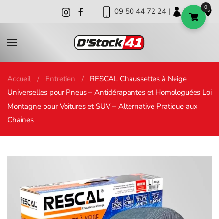
0
09 50 44 72 24 |
|
|
Skip to main content
Accueil
Entretien
RESCAL Chaussettes à Neige
Universelles pour Pneus – Antidérapantes et Homologuées Loi
Montagne pour Voitures et SUV – Alternative Pratique aux
Chaînes