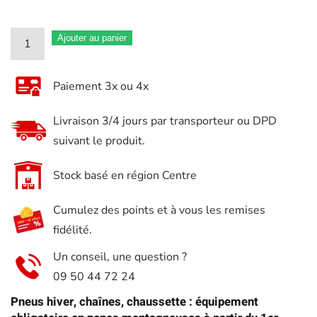
quantité
Ajouter au panier
de
RESCAL
Paiement 3x ou 4x
Chaussettes
à
Livraison 3/4 jours par transporteur ou DPD
Neige
suivant le produit.
Universelles
pour
Stock basé en région Centre
Pneus
Cumulez des points et à vous les remises
–
fidélité.
Antidérapantes
et
Un conseil, une question ?
Homologuées
09 50 44 72 24
Loi
Pneus hiver, chaînes, chaussette : équipement
Montagne