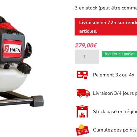
3 en stock (peut être comm
Livraison en 72h sur rend
articles.
279,00
€
quantité
Ajouter au panier
de
Pompe
Paiement 3x ou 4x
à
eau
Livraison 3/4 jours 
thermique
YAKOMASSI
Stock basé en régio
15m3/h
Cumulez des points e