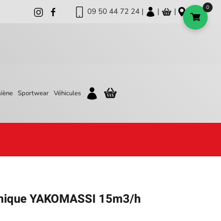
0
09 50 44 72 24 |
|
|
iène
Sportwear
Véhicules
rmique YAKOMASSI 15m3/h