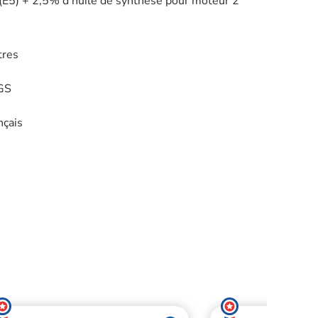
(E5) + 2,5% d’huile de synthèse pour moteur 2
tres
 GS
nçais