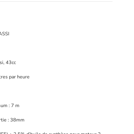
ASSI
i, 43cc
tres par heure
mum : 7 m
rtie : 38mm