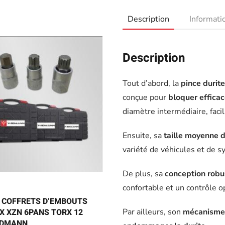
Description
Informat
Description
Tout d’abord, la
pince durit
conçue pour
bloquer efficac
diamètre intermédiaire, faci
Ensuite, sa
taille moyenne 
variété de véhicules et de 
De plus, sa
conception robu
confortable et un contrôle op
3 COFFRETS D’EMBOUTS
X XZN 6PANS TORX 12
Par ailleurs, son
mécanisme 
IDMANN