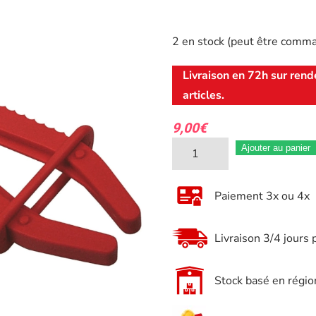
2 en stock (peut être comm
Livraison en 72h sur rend
articles.
9,00
€
quantité
Ajouter au panier
de
Pince
Paiement 3x ou 4x
Durite
Stop
Livraison 3/4 jours 
Liquide
Moyen
Stock basé en régio
(35mm)
–