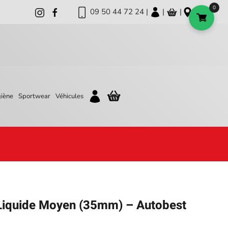
0
09 50 44 72 24 |
|
|
iène
Sportwear
Véhicules
 Liquide Moyen (35mm) – Autobest