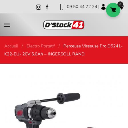
0
09 50 44 72 24 |
|
|
Skip to main content
Accueil
Electro Portatif
Perceuse Visseuse Pro D5241-
K22-EU- 20V 5.0Ah – INGERSOLL RAND