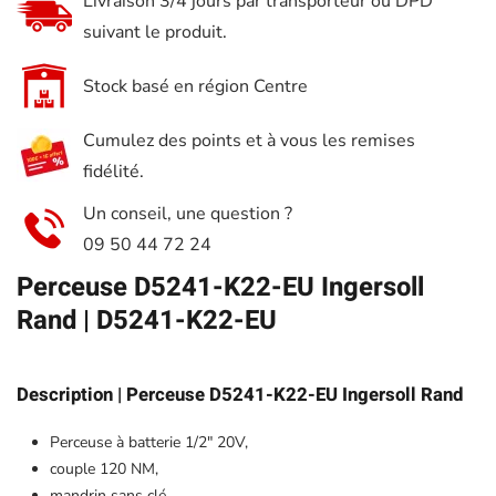
Livraison 3/4 jours par transporteur ou DPD
D5241-
suivant le produit.
K22-
EU-
Stock basé en région Centre
20V
Cumulez des points et à vous les remises
5.0Ah
fidélité.
–
INGERSOLL
Un conseil, une question ?
RAND
09 50 44 72 24
Perceuse D5241-K22-EU Ingersoll
Rand | D5241-K22-EU
Description | Perceuse D5241-K22-EU Ingersoll Rand
Perceuse à batterie 1/2″ 20V,
couple 120 NM,
mandrin sans clé,