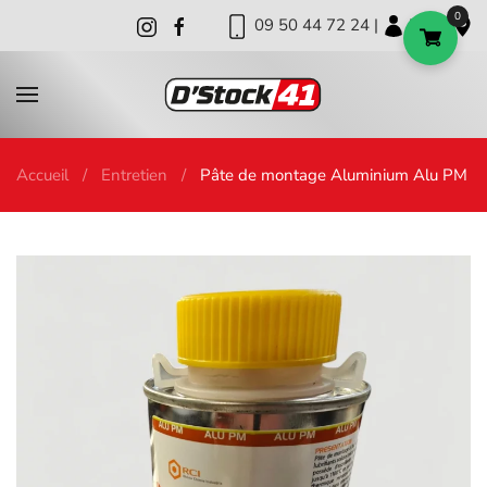
0
09 50 44 72 24 |
|
|
Skip to main content
Accueil
Entretien
Pâte de montage Aluminium Alu PM