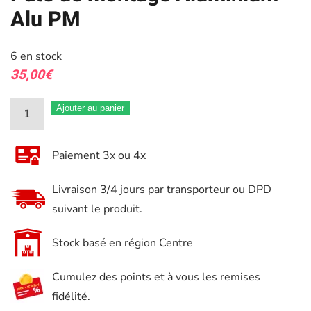
Alu PM
6 en stock
35,00
€
quantité
Ajouter au panier
de
Pâte
Paiement 3x ou 4x
de
montage
Livraison 3/4 jours par transporteur ou DPD
Aluminium
suivant le produit.
Alu
PM
Stock basé en région Centre
Cumulez des points et à vous les remises
fidélité.