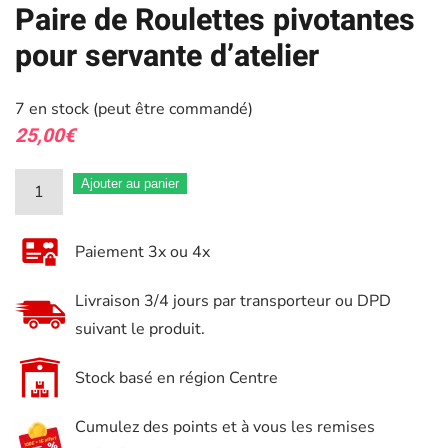
Paire de Roulettes pivotantes
pour servante d’atelier
7 en stock (peut être commandé)
25,00
€
quantité
Ajouter au panier
de
Paire
Paiement 3x ou 4x
de
Roulettes
Livraison 3/4 jours par transporteur ou DPD
pivotantes
suivant le produit.
pour
servante
Stock basé en région Centre
d'atelier
Cumulez des points et à vous les remises