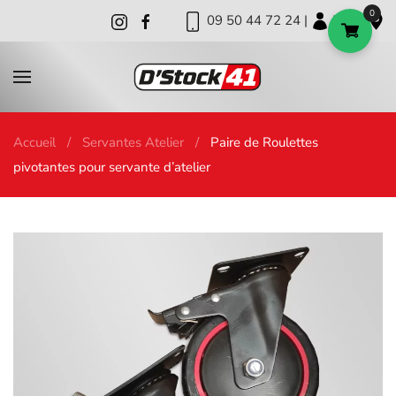
0
09 50 44 72 24 |
|
|
Skip to main content
Accueil
Servantes Atelier
Paire de Roulettes
pivotantes pour servante d’atelier